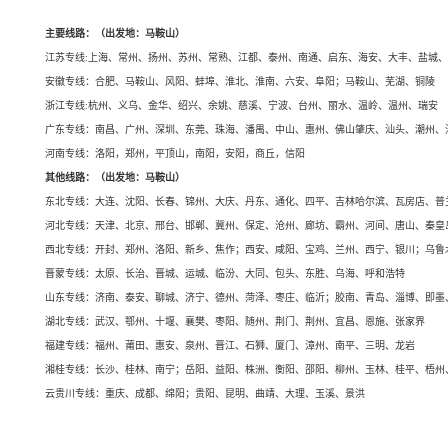
主要线路：（出发地：马鞍山）
江苏专线:上海、常州、扬州、苏州、常熟、江都、泰州、南通、启东、海安、大丰、盐城
安徽专线：合肥、马鞍山、风阳、蚌埠、淮北、淮南、六安、阜阳；马鞍山、芜湖、铜陵
浙江专线:杭州、义乌、金华、绍兴、余姚、慈溪、宁波、台州、丽水、温岭、温州、瑞安
广东专线：南昌、广州、深圳、东莞、珠海、潘禺、中山、惠州、佛山肇庆、汕头、潮州、
河南专线：洛阳，郑州，平顶山，南阳，安阳，商丘，信阳
其他线路：（出发地：马鞍山）
东北专线：大连、沈阳、长春、锦州、大庆、丹东、通化、四平、吉林哈尔滨、瓦房店、普
河北专线：天津、北京、邢台、邯郸、冀州、保定、沧州、廊坊、霸州、河间、唐山、秦皇
西北专线：开封、郑州、洛阳、新乡、焦作；西安、咸阳、宝鸡、兰州、西宁、银川；乌鲁
晋蒙专线：太原、长治、晋城、运城、临汾、大同、包头、东胜、乌海、呼和浩特
山东专线：济南、泰安、聊城、济宁、德州、菏泽、枣庄、临沂；胶南、青岛、淄博、即墨
湖北专线：武汉、鄂州、十堰、襄樊、枣阳、随州、荆门、荆州、宜昌、恩施、张家界
福建专线：福州、莆田、惠安、泉州、晋江、石狮、厦门、漳州、南平、三明、龙岩
湘桂专线：长沙、桂林、南宁；岳阳、益阳、株洲、衡阳、邵阳、柳州、玉林、桂平、梧州
云贵川专线：重庆、成都、绵阳；贵阳、昆明、曲靖、大理、玉溪、景洪